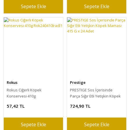
Sepete Ekle
Sepete Ekle
Rokus
Prestige
Rokus Ciğerli Köpek
PRESTIGE Sos İçerisinde
Konservesi 410g
Parça Sığır Etli Yetişkin Köpek
Rok240410lradl1
Maması 415 G x 24 Adet
57,42 TL
724,90 TL
Sepete Ekle
Sepete Ekle