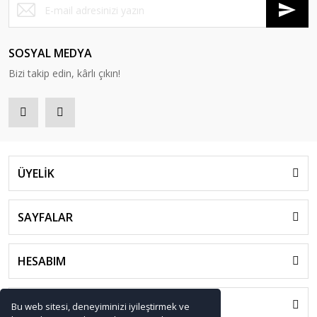
SOSYAL MEDYA
Bizi takip edin, kârlı çıkın!
ÜYELİK
SAYFALAR
HESABIM
HIZLI MENÜ
Bu web sitesi, deneyiminizi iyileştirmek ve