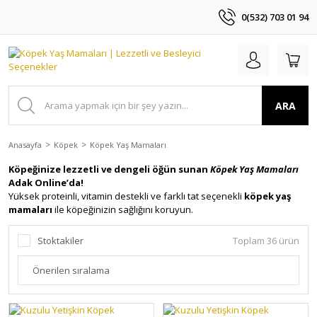
0(532) 703 01 94
ARA
Anasayfa
Köpek
Köpek Yaş Mamaları
Köpeğinize lezzetli ve dengeli öğün sunan
Köpek Yaş Mamaları
Adak Online’da!
Yüksek proteinli, vitamin destekli ve farklı tat seçenekli
köpek yaş
mamaları
ile köpeğinizin sağlığını koruyun.
Stoktakiler
Toplam 36 ürün