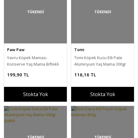
TÜKENDİ
TÜKENDİ
Paw Paw
Tomi
Yavru Köpek Maması
Tomi Köpek Kuzu Etli Pate
Konserve Yaş Mama Biftekli
Alüminyum Yaş Mama 300gr
Jöleli 400 Gr – 6 Al 5 Öde
(pate)
199,90 TL
116,16 TL
Stokta Yok
Stokta Yok
TÜKENDİ
TÜKENDİ