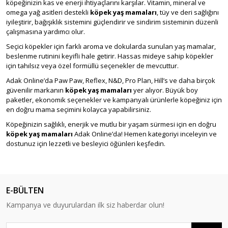
köpeğinizin kas ve enerji ihtiyaçlarını karşılar. Vitamin, mineral ve
omega yağ asitleri destekli
köpek yaş mamaları
, tüy ve deri sağlığını
iyileştirir, bağışıklık sistemini güçlendirir ve sindirim sisteminin düzenli
çalışmasına yardımcı olur.
Seçici köpekler için farklı aroma ve dokularda sunulan yaş mamalar,
beslenme rutinini keyifli hale getirir. Hassas mideye sahip köpekler
için tahılsız veya özel formüllü seçenekler de mevcuttur.
Adak Online’da Paw Paw, Reflex, N&D, Pro Plan, Hill’s ve daha birçok
güvenilir markanın
köpek yaş mamaları
yer alıyor. Büyük boy
paketler, ekonomik seçenekler ve kampanyalı ürünlerle köpeğiniz için
en doğru mama seçimini kolayca yapabilirsiniz.
Köpeğinizin sağlıklı, enerjik ve mutlu bir yaşam sürmesi için en doğru
köpek yaş mamaları
Adak Online’da! Hemen kategoriyi inceleyin ve
dostunuz için lezzetli ve besleyici öğünleri keşfedin.
E-BÜLTEN
Kampanya ve duyurulardan ilk siz haberdar olun!