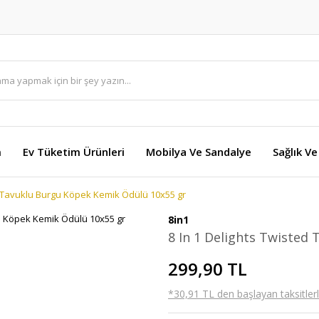
m
Ev Tüketim Ürünleri
Mobilya Ve Sandalye
Sağlık Ve
d Tavuklu Burgu Köpek Kemik Ödülü 10x55 gr
8in1
8 In 1 Delights Twisted
299,90 TL
*30,91 TL den başlayan taksitlerl