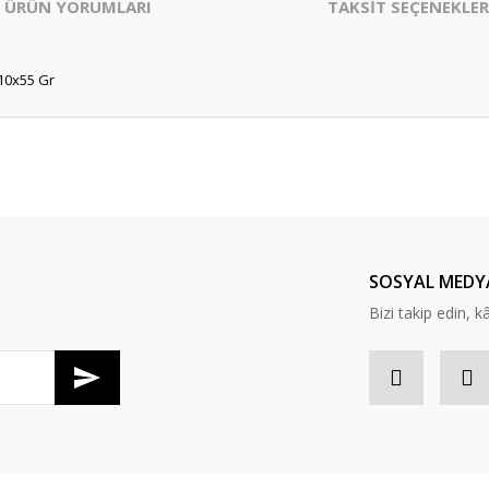
ÜRÜN YORUMLARI
TAKSİT SEÇENEKLER
10x55 Gr
er konularda yetersiz gördüğünüz noktaları öneri formunu kullanarak tarafım
Bu ürüne ilk yorumu siz yapın!
Yorum Yaz
SOSYAL MEDY
Bizi takip edin, kâr