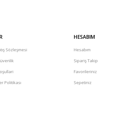
Gönder
R
HESABIM
tış Sözleşmesi
Hesabım
Güvenlik
Sipariş Takip
oşullari
Favorileriniz
er Politikası
Sepetiniz