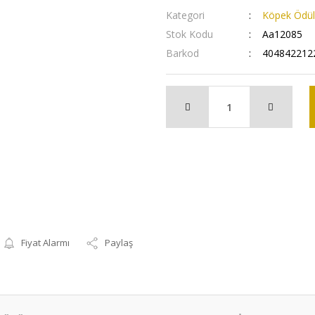
Kategori
Köpek Ödüll
Stok Kodu
Aa12085
Barkod
404842212
Fiyat Alarmı
Paylaş