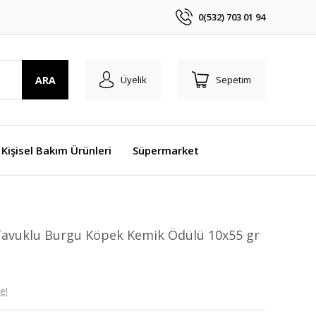
0(532) 703 01 94
ARA
Üyelik
Sepetim
 Kişisel Bakım Ürünleri
Süpermarket
 Tavuklu Burgu Köpek Kemik Ödülü 10x55 gr
e!