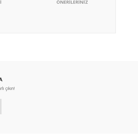
İ
ÖNERİLERİNİZ
ıza iletebilirsiniz.
A
lı çıkın!