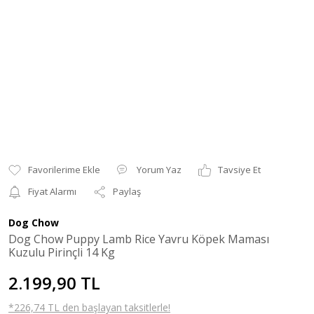
Yorum Yaz
Tavsiye Et
Fiyat Alarmı
Paylaş
Dog Chow
Dog Chow Puppy Lamb Rice Yavru Köpek Maması
Kuzulu Pirinçli 14 Kg
2.199,90 TL
*226,74 TL den başlayan taksitlerle!