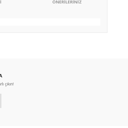
İ
ÖNERİLERİNİZ
ıza iletebilirsiniz.
A
lı çıkın!