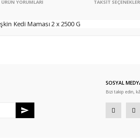
ÜRÜN YORUMLARI
TAKSİT SEÇENEKLER
şkin Kedi Maması 2 x 2500 G
er konularda yetersiz gördüğünüz noktaları öneri formunu kullanarak tarafım
Bu ürüne ilk yorumu siz yapın!
Yorum Yaz
SOSYAL MEDY
Bizi takip edin, kâr