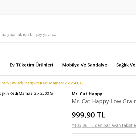
m
Ev Tüketim Ürünleri
Mobilya Ve Sandalye
Sağlık Ve
rain Tavuklu Yetişkin Kedi Maması 2 x 2500 G
Mr. Cat Happy
Mr. Cat Happy Low Grain
999,90 TL
*103,06 TL den başlayan taksitler