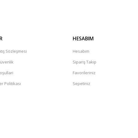
Gönder
R
HESABIM
tış Sözleşmesi
Hesabım
Güvenlik
Sipariş Takip
oşullari
Favorileriniz
er Politikası
Sepetiniz