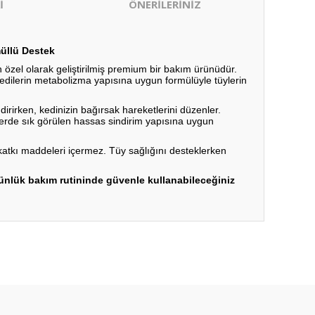
İ
ÖNERİLERİNİZ
müllü Destek
n özel olarak geliştirilmiş premium bir bakım ürünüdür.
 kedilerin metabolizma yapısına uygun formülüyle tüylerin
rirken, kedinizin bağırsak hareketlerini düzenler.
ilerde sık görülen hassas sindirim yapısına uygun
 katkı maddeleri içermez. Tüy sağlığını desteklerken
ünlük bakım rutininde güvenle kullanabileceğiniz
ıza iletebilirsiniz.