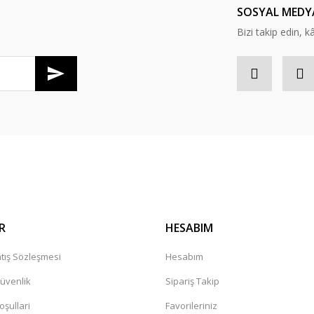
SOSYAL MEDY
Bizi takip edin, kâr
Gönder
R
HESABIM
tış Sözleşmesi
Hesabım
Güvenlik
Sipariş Takip
oşullari
Favorileriniz