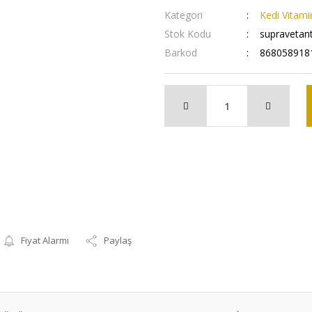
Kategori
Kedi Vitami
Stok Kodu
supravetant
Barkod
868058918
Fiyat Alarmı
Paylaş