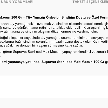
ÜRÜN YORUMLARI
TAKSİT SEÇENEKLER
alt Macun 100 Gr – Tüy Yumağı Önleyici, Sindirim Dostu ve Özel For
n artan tüy yumağı riskini azaltmak ve sindirim sistemini desteklemek içi
ı sunar ve günlük mama rutinine rahatlıkla eklenebilir. Kısırlaştırılmış
ay atılmasına ve sindirim akışının düzenlenmesine yardımcı olur.
n doğal bileşenler sayesinde tüy yumağı oluşumunu minimum seviyeye indi
opaklarına bağlı sindirim sorunlarının azalmasına destek olur. Kısır ked
u, sağlıklı ve dengeli bir yaşam sürmesine katkı sağlar.
bul gören Supravet Sterilised Malt Macun, yapay renklendirici ve zararlı
.
blemi yaşamaya yatkınsa, Supravet Sterilised Malt Macun 100 Gr g
er konularda yetersiz gördüğünüz noktaları öneri formunu kullanarak tarafım
Bu ürüne ilk yorumu siz yapın!
Yorum Yaz