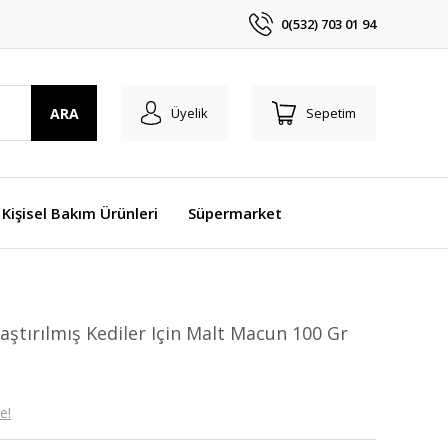
0(532) 703 01 94
ARA
Üyelik
Sepetim
 Kişisel Bakım Ürünleri
Süpermarket
laştırılmış Kediler Için Malt Macun 100 Gr
e!