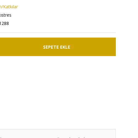
n/Katkılar
ıstres
1288
SEPETE EKLE