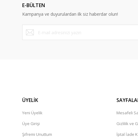
E-BÜLTEN
Ürün bilgilerinde hatalar bulunuyor.
Kampanya ve duyurulardan ilk siz haberdar olun!
Ürün fiyatı diğer sitelerden daha pahalı.
Bu ürüne benzer farklı alternatifler olmalı.
ÜYELİK
SAYFALA
Yeni Üyelik
Mesafeli Sa
Üye Girişi
Gizlilik ve 
Şifremi Unuttum
İptal İade K