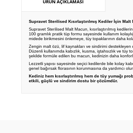
ÜRÜN AÇIKLAMASI
Supravet Sterilised Kısırlaştırılmış Kediler İçin M
Supravet Sterilised Malt Macun, kısırlaştırılmış kedileri
100 gramlık pratik tüp formu sayesinde kullanım kolaylığ
midede birikmesini önlemeye, tüy topaklarının daha kol
Zengin malt özü, lif kaynakları ve sindirimi destekleye
Düzenli kullanımda kabızlık, kusma, iştahsızlık ve tüy t
şekilde formüle edilen bu macun, kedinizin daha konforl
Lezzetli yapısı sayesinde seçici kedilerde bile kolay ka
genel bağırsak florasının korunmasına da yardımcı olur
Kediniz hem kısırlaştırılmış hem de tüy yumağı pro
etkili, güçlü ve sindirim dostu bir çözümdür.
Bu ürünün fiyat bilgisi, resim, ürün açıklamalarında ve diğ
Görüş ve önerileriniz için teşekkür ederiz.
Ürün resmi kalitesiz, bozuk veya görüntülenemiyor.
Ürün açıklamasında eksik bilgiler bulunuyor.